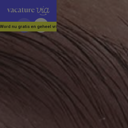
Word nu gratis en geheel vrijblijvend lid van ons Vacature Via 