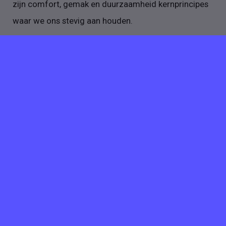
zijn comfort, gemak en duurzaamheid kernprincipes
waar we ons stevig aan houden.
LASHBABE-GEMEENSCHAP
We zijn enorm trots op
onze reis, onze innovatieve producten en onze
groeiende community. De toekomst ziet er
rooskleurig uit en we kunnen niet wachten om deze
reis met jullie voort te zetten.
Meer vacatures van
LASHBABE