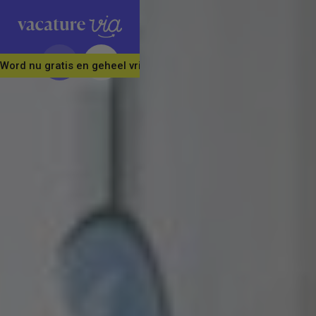
Word nu gratis en geheel vrijblijvend lid van ons Vacature Via 