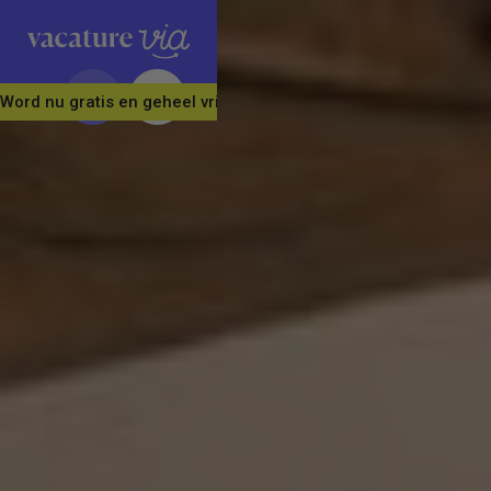
Word nu gratis en geheel vrijblijvend lid van ons Vacature Via 