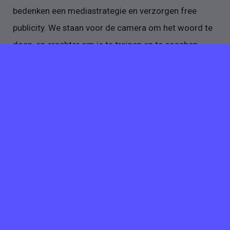
bedenken een mediastrategie en verzorgen free
publicity. We staan voor de camera om het woord te
doen, en erachter om je te trainen en te coachen.
Meer vacatures van
Leene
Communicatie