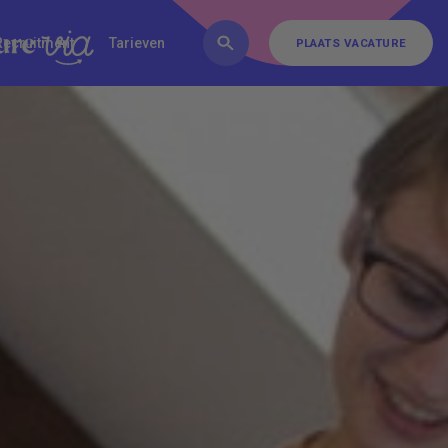
FAQ
Inschrijven
Contact
Recruitment
Tarieven
PLAATS VACATURE
PLAATS VACATURE