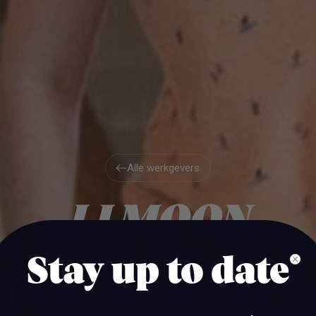
Alle werkgevers
Alle werkgevers
LI MOON
Stay up to date
HAARLEM