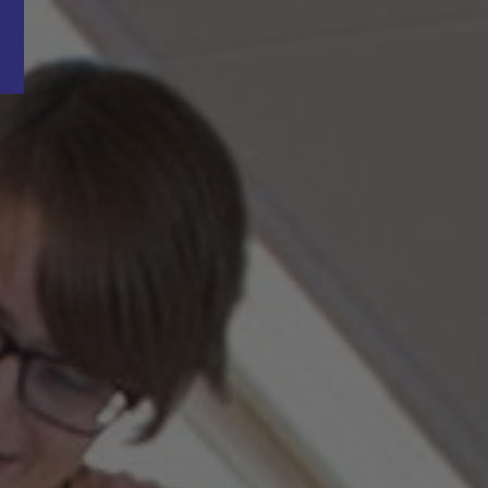
Word nu gratis en geheel vrijblijvend lid van ons Vacature Via netwer