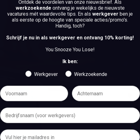
Ontdek de voordelen van onze nieuwsbrief.
Als
werkzoekende
ontvang je wekelijks de nieuwste
BEKIJK DE VACATURES
vacatures mét waardevolle tips. En als
werkgever
ben je
als eerste op de hoogte van speciale acties/promo's.
BEKIJK DE VACATURES
Handig, toch?
Schrijf je nu in als werkgever en ontvang 10% korting!
You Snooze You Lose!
Ik ben:
Werkgever
Werkzoekende