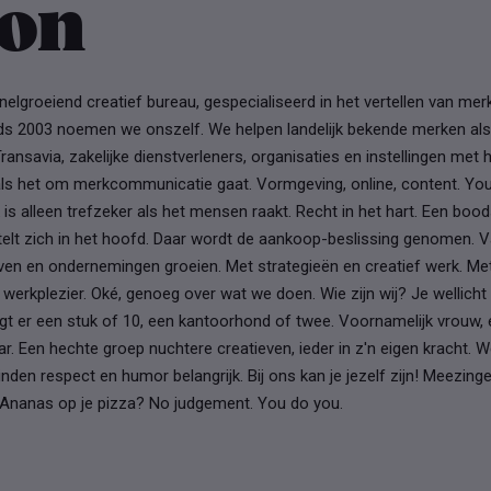
on
nelgroeiend creatief bureau, gespecialiseerd in het vertellen van mer
s 2003 noemen we onszelf. We helpen landelijk bekende merken als 
ransavia, zakelijke dienstverleners, organisaties en instellingen met 
e als het om merkcommunicatie gaat. Vormgeving, online, content. Yo
is alleen trefzeker als het mensen raakt. Recht in het hart. Een boo
stelt zich in het hoofd. Daar wordt de aankoop-beslissing genomen. Va
ven en ondernemingen groeien. Met strategieën en creatief werk. Met
 werkplezier. Oké, genoeg over wat we doen. Wie zijn wij? Je wellich
ijgt er een stuk of 10, een kantoorhond of twee. Voornamelijk vrouw
aar. Een hechte groep nuchtere creatieven, ieder in z'n eigen kracht. W
inden respect en humor belangrijk. Bij ons kan je jezelf zijn! Meezin
Ananas op je pizza? No judgement. You do you.