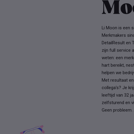
Mo
Li Moon is een s
Merkmakers sind
DetailResult en T
zijn full servic
weten: een merk 
hart bereikt, ne
helpen we bedrij
Met resultaat en
collega's? Je kr
leeftijd van 32 j
zelfsturend en v
Geen probleem. 