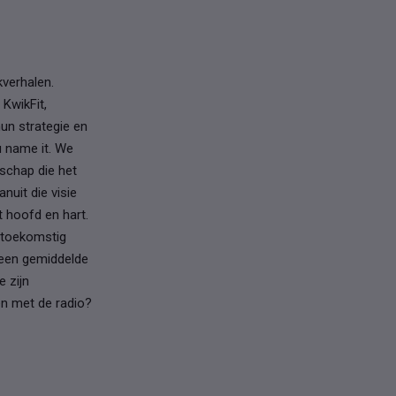
kverhalen.
KwikFit,
hun strategie en
u name it. We
dschap die het
nuit die visie
 hoofd en hart.
t toekomstig
, een gemiddelde
e zijn
gen met de radio?