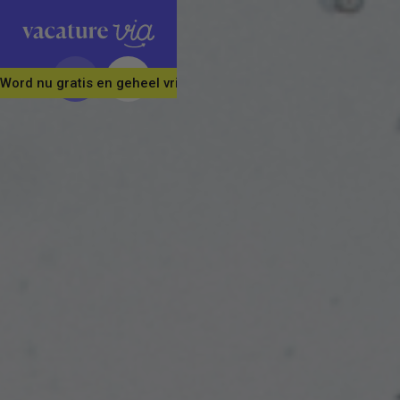
Word nu gratis en geheel vrijblijvend lid van ons Vacature Via 