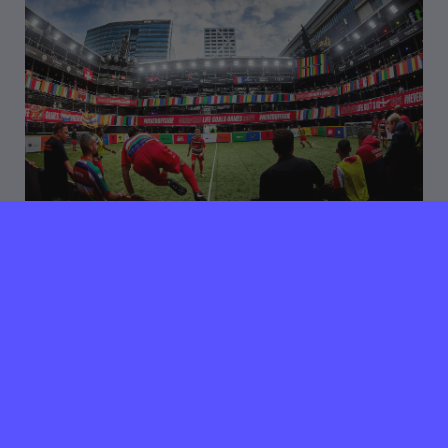
10 februari 2025
Verlopen ⌛️
Liebe Leute zoekt Creative
Designer
Amsterdam
32 uur per week
Wij zijn op zoek naar een gemotiveerde en
getalenteerde ontwerper. We zoeken iemand met
gevoel voor esthetiek voor wie ontwikkeling