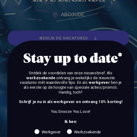
ABCOUDE
BEKIJK DE VACATURES
BEKIJK DE VACATURES
Stay up to date
Ontdek de voordelen van onze nieuwsbrief.
Als
werkzoekende
ontvang je wekelijks de nieuwste
vacatures mét waardevolle tips. En als
werkgever
ben je
als eerste op de hoogte van speciale acties/promo's.
Handig, toch?
Schrijf je nu in als werkgever en ontvang 10% korting!
You Snooze You Lose!
Ik ben:
Werkgever
Werkzoekende