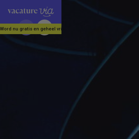
Word nu gratis en geheel vrijblijvend lid van ons Vacature Via 