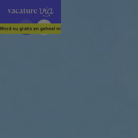
Word nu gratis en geheel vrijblijvend lid van ons Vacature Via 