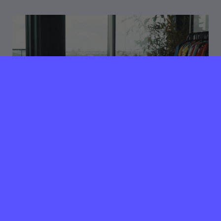
23 juli 2026
Verlopen ⌛️
MatchWornShirt zoekt
Workplace & Office
Manager
Amsterdam
40 uur per week
We zoeken een ervaren en hands-on manager die