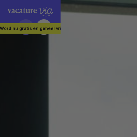
Word nu gratis en geheel vrijblijvend lid van ons Vacature Via 