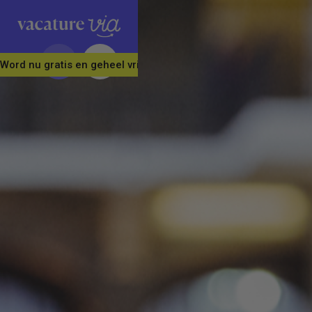
Word nu gratis en geheel vrijblijvend lid van ons Vacature Via 