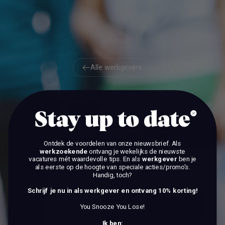
Alle werkgevers
Alle werkgevers
MEDIAPLANET
Stay up to date
BEKIJK DE VACATURES
Ontdek de voordelen van onze nieuwsbrief.
Als
werkzoekende
ontvang je wekelijks de nieuwste
BEKIJK DE VACATURES
vacatures mét waardevolle tips. En als
werkgever
ben je
als eerste op de hoogte van speciale acties/promo's.
Handig, toch?
Schrijf je nu in als werkgever en ontvang 10% korting!
You Snooze You Lose!
Ik ben: