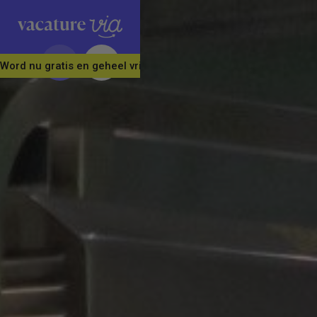
Word nu gratis en geheel vrijblijvend lid van ons Vacature Via 