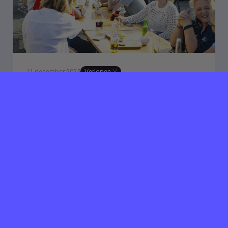
11 december 2025
Verlopen ⌛️
Meinders Catering zoekt
Servicedesk medewerker
Badhoevedorp
32/40 uur per week
We zoeken een veelzijdige servicedeskmedewerker:
je bent niet bang om je mouwen op te stropen. De
servicedeskmedewerker is het middelpunt van ons
bedrijf...