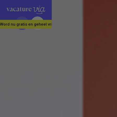
Word nu gratis en geheel vrijblijvend lid van ons Vacature Via 