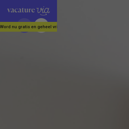
Word nu gratis en geheel vrijblijvend lid van ons Vacature Via 