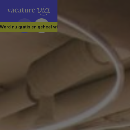
Word nu gratis en geheel vrijblijvend lid van ons Vacature Via 