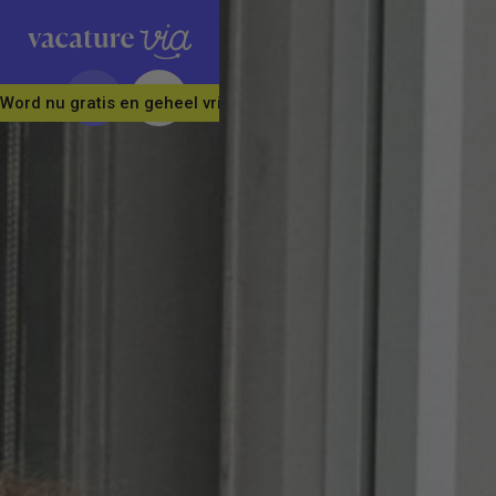
Word nu gratis en geheel vrijblijvend lid van ons Vacature Via 