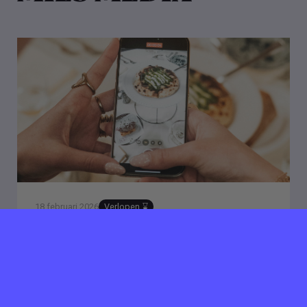
18 februari 2026
Verlopen ⌛️
MIES MEDIA zoekt Social
Media Manager
Rotterdam
40 uur per week
Als Social Media Manager ben jij dé schakel tussen