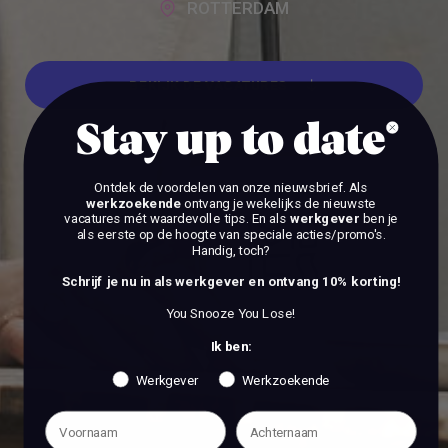
ROTTERDAM
BEKIJK DE VACATURES
Stay up to date
BEKIJK DE VACATURES
Ontdek de voordelen van onze nieuwsbrief.
Als
werkzoekende
ontvang je wekelijks de nieuwste
vacatures mét waardevolle tips. En als
werkgever
ben je
als eerste op de hoogte van speciale acties/promo's.
Handig, toch?
Schrijf je nu in als werkgever en ontvang 10% korting!
You Snooze You Lose!
Ik ben:
Werkgever
Werkzoekende