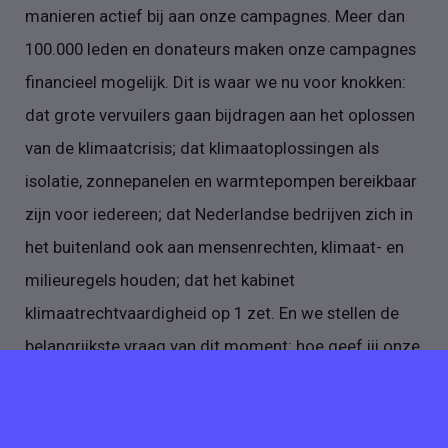
manieren actief bij aan onze campagnes. Meer dan
100.000 leden en donateurs maken onze campagnes
financieel mogelijk. Dit is waar we nu voor knokken:
dat grote vervuilers gaan bijdragen aan het oplossen
van de klimaatcrisis; dat klimaatoplossingen als
isolatie, zonnepanelen en warmtepompen bereikbaar
zijn voor iedereen; dat Nederlandse bedrijven zich in
het buitenland ook aan mensenrechten, klimaat- en
milieuregels houden; dat het kabinet
klimaatrechtvaardigheid op 1 zet. En we stellen de
belangrijkste vraag van dit moment: hoe geef jij onze
aarde door? We worden beschouwd als de meest
invloedrijke klimaat- en milieuorganisatie van
Nederland. Vanuit ons kantoor in Amsterdam dragen