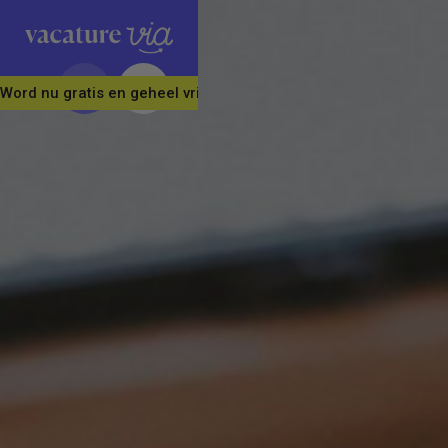
Word nu gratis en geheel vrijblijvend lid van ons Vacature Via 