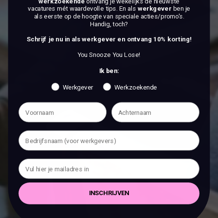
werkzoekende
ontvang je wekelijks de nieuwste
BEKIJK DE VACATURES
vacatures mét waardevolle tips. En als
werkgever
ben je
als eerste op de hoogte van speciale acties/promo's.
Handig, toch?
Schrijf je nu in als werkgever en ontvang 10% korting!
You Snooze You Lose!
Ik ben:
Werkgever
Werkzoekende
INSCHRIJVEN