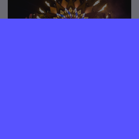
18 juli 2019
Verlopen ⌛️
Veelzijdige productie stage
bij Nachtlab Agency
Amsterdam
40 uur per week / periode in overleg
Nachtlab Agency is an Amsterdam / Ibiza based
agency dedicated to creating exhilarating live
experiences around the globe. We build incredible
stages, festival grounds and shows for brands. With