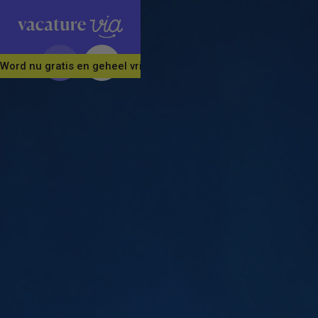
Word nu gratis en geheel vrijblijvend lid van ons Vacature Via 