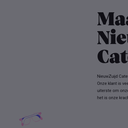
Ma
Ni
Cat
NieuwZuijd Cater
Onze klant is ve
uiterste om onze
het is onze krach