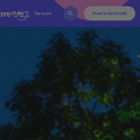
FAQ
Inschrijven
Contact
Recruitment
Tarieven
PLAATS VACATURE
PLAATS VACATURE