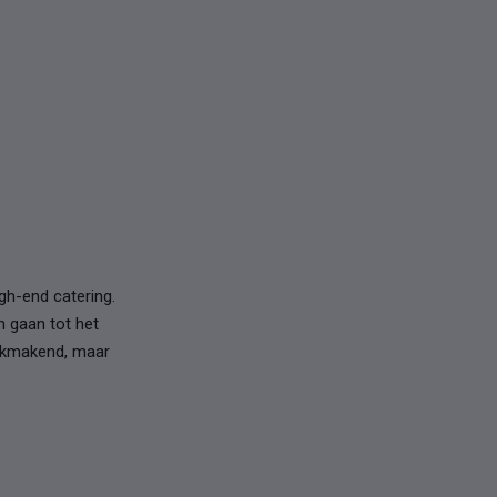
gh-end catering.
n gaan tot het
aakmakend, maar