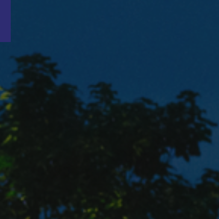
Word nu gratis en geheel vrijblijvend lid van ons Vacature Via netwer