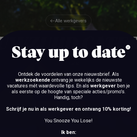
Alle werkgevers
Alle werkgevers
UWZUIJD CATE
Stay up to date
LAREN
Ontdek de voordelen van onze nieuwsbrief.
Als
werkzoekende
ontvang je wekelijks de nieuwste
vacatures mét waardevolle tips. En als
werkgever
ben je
als eerste op de hoogte van speciale acties/promo's.
BEKIJK DE VACATURES
Handig, toch?
BEKIJK DE VACATURES
Schrijf je nu in als werkgever en ontvang 10% korting!
You Snooze You Lose!
Ik ben: