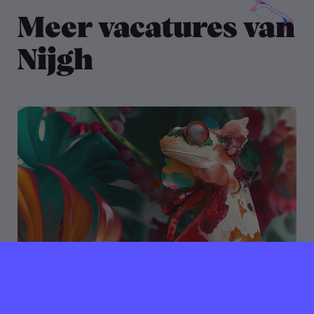
Meer vacatures van
Nijgh
06 augustus 2025
Verlopen ⌛️
Nijgh zoekt AI Specialist