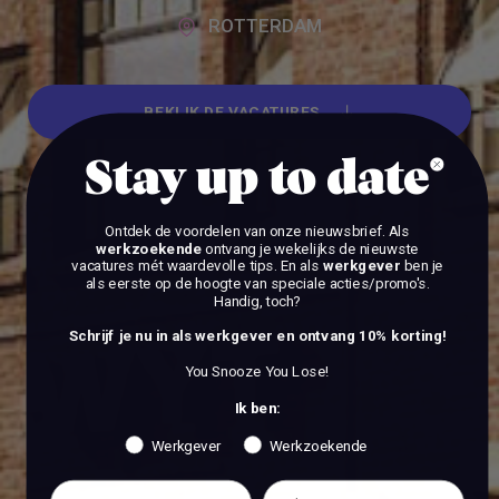
ROTTERDAM
BEKIJK DE VACATURES
Stay up to date
BEKIJK DE VACATURES
Ontdek de voordelen van onze nieuwsbrief.
Als
werkzoekende
ontvang je wekelijks de nieuwste
vacatures mét waardevolle tips. En als
werkgever
ben je
als eerste op de hoogte van speciale acties/promo's.
Handig, toch?
Schrijf je nu in als werkgever en ontvang 10% korting!
You Snooze You Lose!
Ik ben:
Werkgever
Werkzoekende