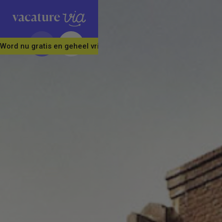
Word nu gratis en geheel vrijblijvend lid van ons Vacature Via 