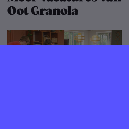
Oot Granola
24 juli 2023
Verlopen ⌛️
Oot Granola zoekt
Communicatie & Social
Media stagiair(e)