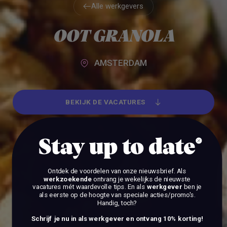
Alle werkgevers
Alle werkgevers
OOT GRANOLA
AMSTERDAM
BEKIJK DE VACATURES
BEKIJK DE VACATURES
Stay up to date
Ontdek de voordelen van onze nieuwsbrief.
Als
werkzoekende
ontvang je wekelijks de nieuwste
vacatures mét waardevolle tips. En als
werkgever
ben je
als eerste op de hoogte van speciale acties/promo's.
Handig, toch?
Schrijf je nu in als werkgever en ontvang 10% korting!