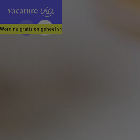
Word nu gratis en geheel vrijblijvend lid van ons Vacature Via 