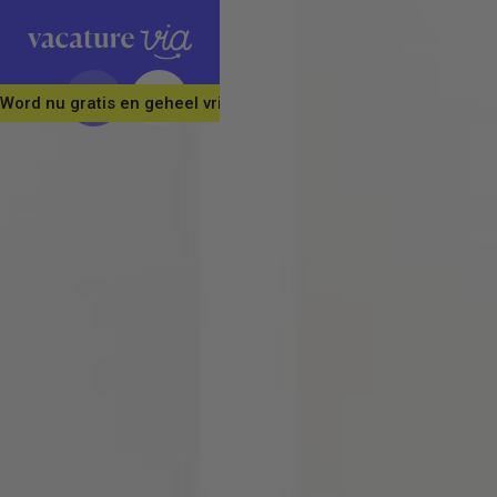
Word nu gratis en geheel vrijblijvend lid van ons Vacature Via 