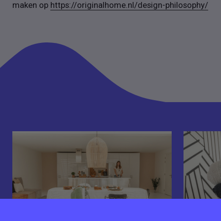
maken op
https://originalhome.nl/design-philosophy/