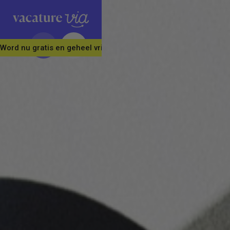
Word nu gratis en geheel vrijblijvend lid van ons Vacature Via 