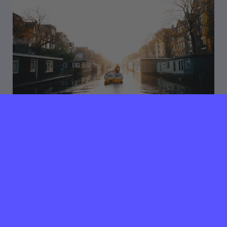
17 januari 2020
Verlopen ⌛️
PR COMMUNICATIE
STAGIAIR(E) BIJ PLASTIC
WHALE
Amsterdam
40 uur per week
Hey, ‘PR Communicatie talent’! Op zoek naar een
toffe werkstage met veel eigen inbreng en