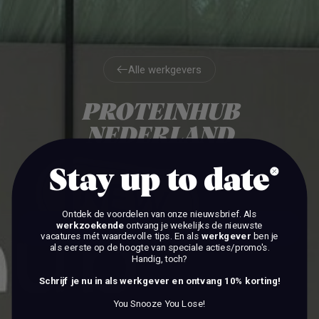
Alle werkgevers
Alle werkgevers
PROTEINHUB
NEDERLAND
Stay up to date
EDE
Ontdek de voordelen van onze nieuwsbrief.
Als
werkzoekende
ontvang je wekelijks de nieuwste
BEKIJK DE VACATURES
vacatures mét waardevolle tips. En als
werkgever
ben je
als eerste op de hoogte van speciale acties/promo's.
Handig, toch?
BEKIJK DE VACATURES
Schrijf je nu in als werkgever en ontvang 10% korting!
You Snooze You Lose!