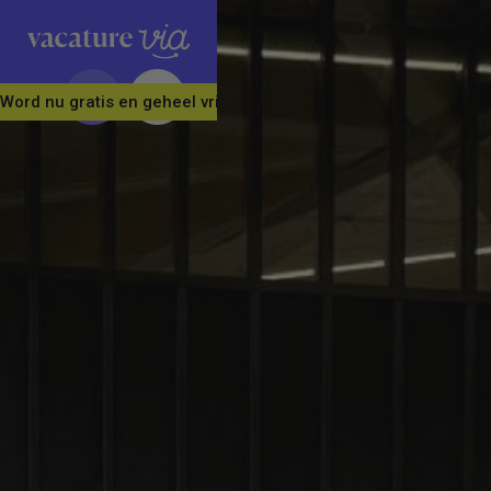
Word nu gratis en geheel vrijblijvend lid van ons Vacature Via 