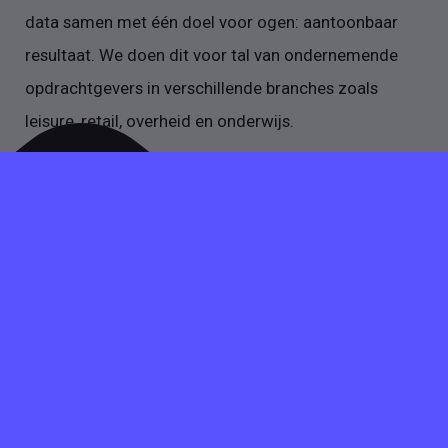
data samen met één doel voor ogen: aantoonbaar
resultaat. We doen dit voor tal van ondernemende
opdrachtgevers in verschillende branches zoals
leisure, retail, overheid en onderwijs.
Heb je vragen over het plaatsen van een vacature, stuur
dan gerust een mail of bel op werkdagen tussen 09:00
en 17:30. Gezellig!
INFO@VACATUREVIA.NL