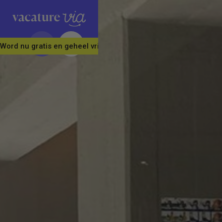
Word nu gratis en geheel vrijblijvend lid van ons Vacature Via 