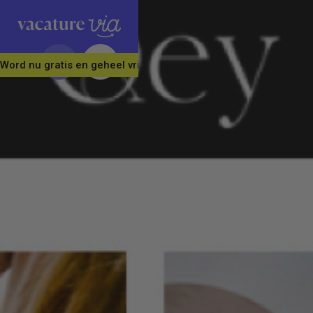
Word nu gratis en geheel vrijblijvend lid van ons Vacature Via 