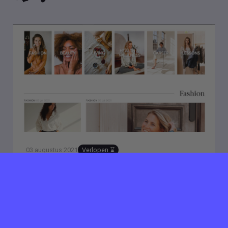
03 augustus 2021
Verlopen ⌛️
Freelance redacteur &
online content creator
Omgeving Amsterdam/ Remote
In overleg
Qey is een online platform en member community