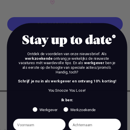
ALKMAAR
BEKIJK DE VACATURES
Stay up to date
BEKIJK DE VACATURES
Ontdek de voordelen van onze nieuwsbrief.
Als
werkzoekende
ontvang je wekelijks de nieuwste
vacatures mét waardevolle tips. En als
werkgever
ben je
als eerste op de hoogte van speciale acties/promo's.
Handig, toch?
Schrijf je nu in als werkgever en ontvang 10% korting!
You Snooze You Lose!
Ik ben:
Werkgever
Werkzoekende