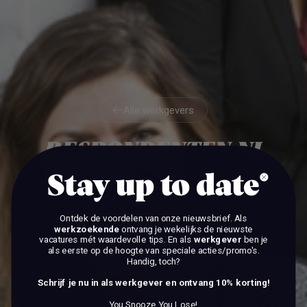
Alle werkgevers
Alle werkgevers
RESPONDENTEN.NL
Stay up to date
BEKIJK DE VACATURES
Ontdek de voordelen van onze nieuwsbrief.
Als
werkzoekende
ontvang je wekelijks de nieuwste
BEKIJK DE VACATURES
vacatures mét waardevolle tips. En als
werkgever
ben je
als eerste op de hoogte van speciale acties/promo's.
Handig, toch?
Schrijf je nu in als werkgever en ontvang 10% korting!
You Snooze You Lose!