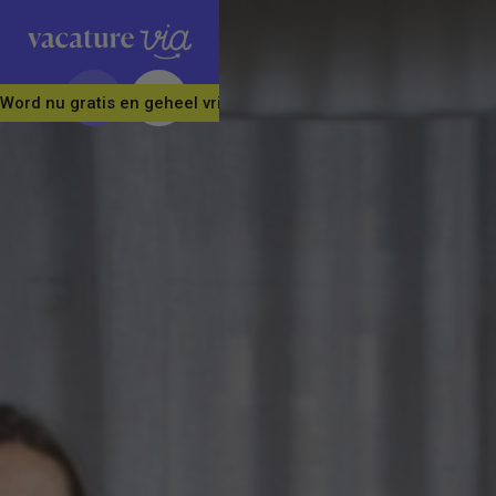
Word nu gratis en geheel vrijblijvend lid van ons Vacature Via 