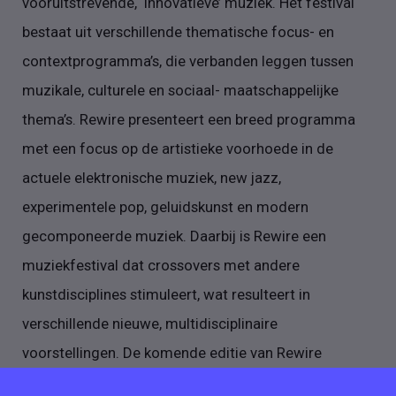
vooruitstrevende, ‘innovatieve’ muziek. Het festival
bestaat uit verschillende thematische focus- en
contextprogramma’s, die verbanden leggen tussen
muzikale, culturele en sociaal- maatschappelijke
thema’s. Rewire presenteert een breed programma
met een focus op de artistieke voorhoede in de
actuele elektronische muziek, new jazz,
experimentele pop, geluidskunst en modern
gecomponeerde muziek. Daarbij is Rewire een
muziekfestival dat crossovers met andere
kunstdisciplines stimuleert, wat resulteert in
verschillende nieuwe, multidisciplinaire
voorstellingen. De komende editie van Rewire
festival vindt plaats van 3 t/m 5 april 2020. Naast het