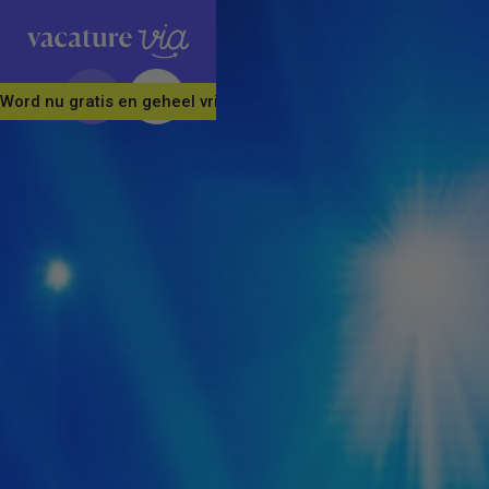
Word nu gratis en geheel vrijblijvend lid van ons Vacature Via 