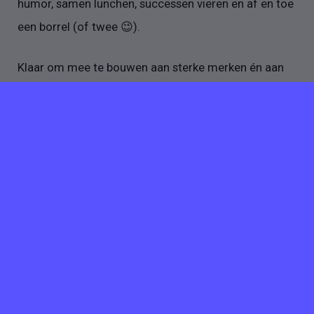
humor, samen lunchen, successen vieren en af en toe
een borrel (of twee 😉).
Klaar om mee te bouwen aan sterke merken én aan
jezelf? Dan voel jij je bij Rocket Marketing helemaal
op je plek.
Meer vacatures van
Rocket Marketing