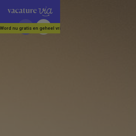
Word nu gratis en geheel vrijblijvend lid van ons Vacature Via 