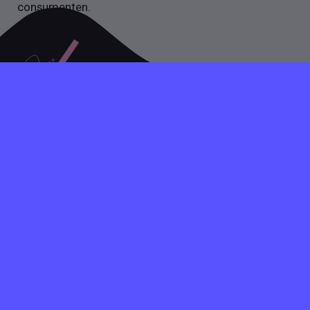
consumenten.
Heb je vragen over het plaatsen van een vacature, stuur
dan gerust een mail of bel op werkdagen tussen 09:00
en 17:30. Gezellig!
INFO@VACATUREVIA.NL
+31 020 89 50 466
Voor werkgevers