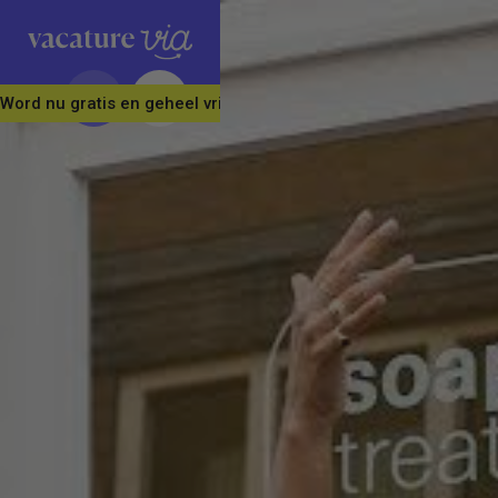
Word nu gratis en geheel vrijblijvend lid van ons Vacature Via 