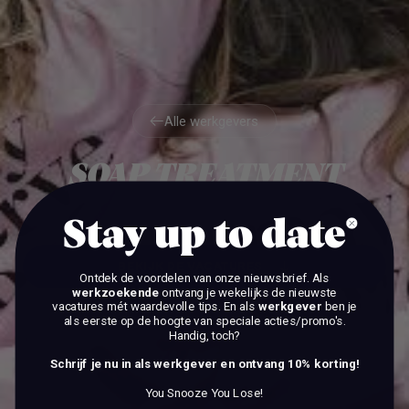
Alle werkgevers
Alle werkgevers
SOAP TREATMENT
STORES
Stay up to date
BEKIJK DE VACATURES
Ontdek de voordelen van onze nieuwsbrief.
Als
werkzoekende
ontvang je wekelijks de nieuwste
vacatures mét waardevolle tips. En als
werkgever
ben je
BEKIJK DE VACATURES
als eerste op de hoogte van speciale acties/promo's.
Handig, toch?
Schrijf je nu in als werkgever en ontvang 10% korting!
You Snooze You Lose!