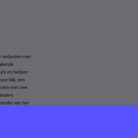
e verbinden met
makende
a’s en hebben
se blik, een
cten met veel
 andere
studio van het
orgen voor de
Naast onze eigen
 klanten en