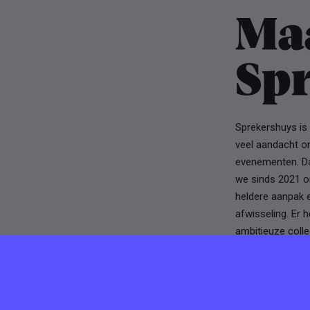
Ma
Sp
Sprekershuys is
veel aandacht o
evenementen. D
we sinds 2021 o
heldere aanpak 
afwisseling. Er 
ambitieuze coll
Sprekershuys voo
professionele gr
studio kent het 
vinden de juiste 