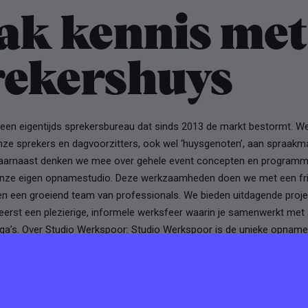
ak kennis met
rekershuys
 een eigentijds sprekersbureau dat sinds 2013 de markt bestormt. W
nze sprekers en dagvoorzitters, ook wel ‘huysgenoten’, aan spraak
aarnaast denken we mee over gehele event concepten en programm
nze eigen opnamestudio. Deze werkzaamheden doen we met een fris
en een groeiend team van professionals. We bieden uitdagende proje
heerst een plezierige, informele werksfeer waarin je samenwerkt met
ega’s. Over Studio Werkspoor: Studio Werkspoor is de unieke opname
r online events, webinars, podcasts en digitale presentaties. We z
afische vormgeving en technische ondersteuning bij online events. 
Sprekershuys heel veel goede technische partijen. We adviseren onze
technische partijen voor het online event.