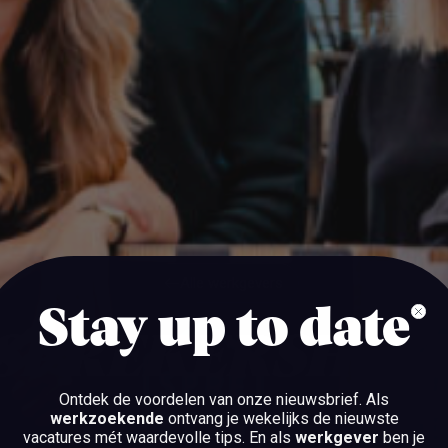
Alle werkgevers
Stay up to date
Alle werkgevers
SPREKERSHUY
Ontdek de voordelen van onze nieuwsbrief.
Als
werkzoekende
ontvang je wekelijks de nieuwste
UTRECHT
vacatures mét waardevolle tips. En als
werkgever
ben je