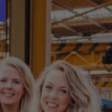
Word nu gratis en geheel vrijblijvend lid van ons Vacature Via netwer