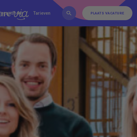
FAQ
Inschrijven
Contact
Recruitment
Tarieven
PLAATS VACATURE
PLAATS VACATURE