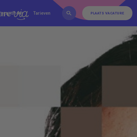
FAQ
Inschrijven
Contact
Recruitment
Tarieven
PLAATS VACATURE
PLAATS VACATURE