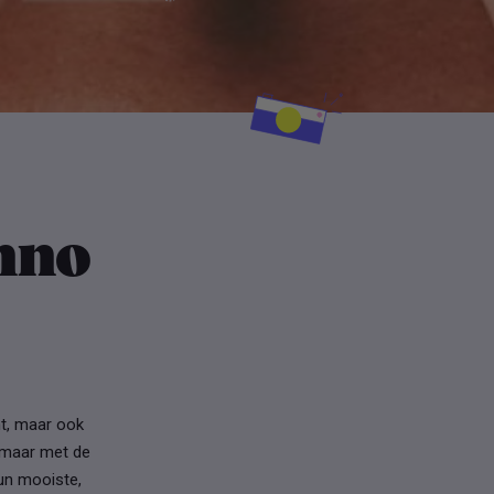
nno
nt, maar ook
, maar met de
hun mooiste,