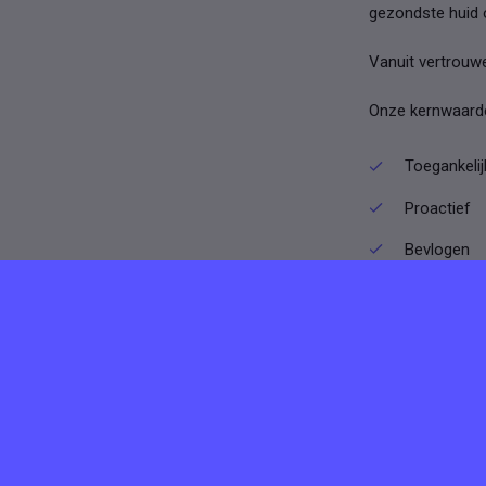
gezondste huid o
Vanuit vertrouwe
Onze kernwaard
Toegankelij
Proactief
Bevlogen
Kundig
Down-to-Ea
Eerlijk