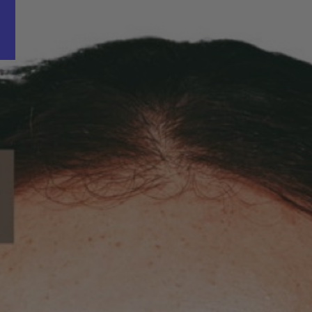
Word nu gratis en geheel vrijblijvend lid van ons Vacature Via netwer