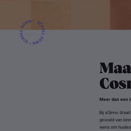
Maa
Cos
Meer dan een l
Bij sQinno draai
gevoeld van bin
wens om huidexpe