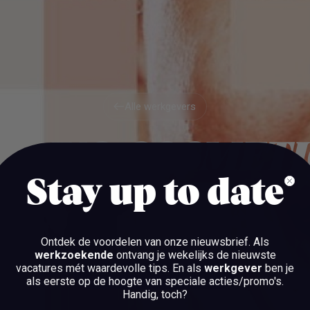
Alle werkgevers
Alle werkgevers
QINNO COSMETI
Stay up to date
ALMERE
Ontdek de voordelen van onze nieuwsbrief.
Als
werkzoekende
ontvang je wekelijks de nieuwste
vacatures mét waardevolle tips. En als
werkgever
ben je
BEKIJK DE VACATURES
als eerste op de hoogte van speciale acties/promo's.
Handig, toch?
BEKIJK DE VACATURES