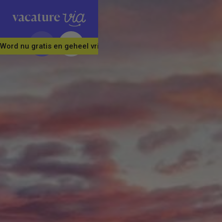
Word nu gratis en geheel vrijblijvend lid van ons Vacature Via 