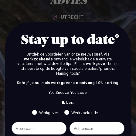
ADVIES
UTRECHT
Stay up to date
BEKIJK DE VACATURES
Ontdek de voordelen van onze nieuwsbrief.
Als
BEKIJK DE VACATURES
werkzoekende
ontvang je wekelijks de nieuwste
vacatures mét waardevolle tips. En als
werkgever
ben je
als eerste op de hoogte van speciale acties/promo's.
Handig, toch?
Schrijf je nu in als werkgever en ontvang 10% korting!
You Snooze You Lose!
Ik ben:
Werkgever
Werkzoekende