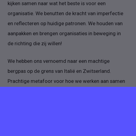
kijken samen naar wat het beste is voor een
organisatie. We benutten de kracht van imperfectie
en reflecteren op huidige patronen. We houden van
aanpakken en brengen organisaties in beweging in
de richting die zij willen!
We hebben ons vernoemd naar een machtige
bergpas op de grens van Italië en Zwitserland.
Prachtige metafoor voor hoe we werken aan samen
werken, continu leren en verbeteren en
cultuurverandering. Hoog, steil, pittig, lang,
onverwachts en ontzettend gaaf. Wanneer je de
Stelvio beklimt, verandert letterlijk je perspectief,
bochtje voor bochtje. Je ziet steeds dingen die je