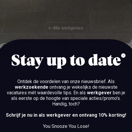
Alle werkgevers
Alle werkgevers
CHTING HET D
Stay up to date
LEIDEN
Ontdek de voordelen van onze nieuwsbrief.
Als
werkzoekende
ontvang je wekelijks de nieuwste
vacatures mét waardevolle tips. En als
werkgever
ben je
als eerste op de hoogte van speciale acties/promo's.
BEKIJK DE VACATURES
Handig, toch?
BEKIJK DE VACATURES
Schrijf je nu in als werkgever en ontvang 10% korting!
You Snooze You Lose!