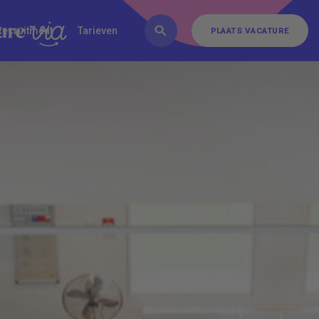
FAQ
Inschrijven
Contact
Recruitment
Tarieven
PLAATS VACATURE
PLAATS VACATURE