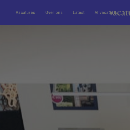
Vacatures
Over ons
Latest
AI vacatures