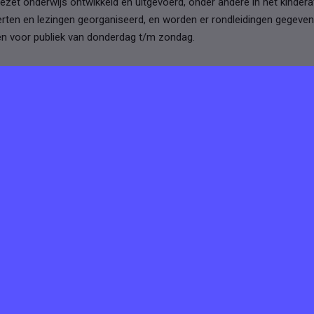
ezet onderwijs ontwikkeld en uitgevoerd, onder andere in het kinderat
ten en lezingen georganiseerd, en worden er rondleidingen gegeven.
en voor publiek van donderdag t/m zondag.
tures van
 Het Depot
ij Het Depot