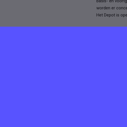
basis- en voortg
worden er concer
Het Depot is op
Meer vaca
Stichting
Verlopen ⌛️
22 januari 2024
Beeldengaler