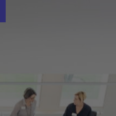
Word nu gratis en geheel vrijblijvend lid van ons Vacature Via netwer