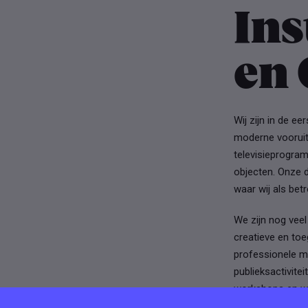
Ins
en 
Wij zijn in de e
moderne vooruit
televisieprogram
objecten. Onze d
waar wij als bet
We zijn nog vee
creatieve en toe
professionele m
publieksactivite
workshops en we