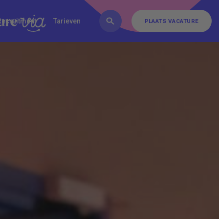
FAQ
Inschrijven
Contact
Recruitment
Tarieven
PLAATS VACATURE
PLAATS VACATURE