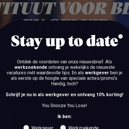
TITUUT VOOR B
EN GELUID
Stay up to date
HILVERSUM
Ontdek de voordelen van onze nieuwsbrief.
Als
werkzoekende
ontvang je wekelijks de nieuwste
vacatures mét waardevolle tips. En als
werkgever
ben je
BEKIJK DE VACATURES
als eerste op de hoogte van speciale acties/promo's.
Handig, toch?
BEKIJK DE VACATURES
Schrijf je nu in als werkgever en ontvang 10% korting!
You Snooze You Lose!
Ik ben:
Werkgever
Werkzoekende