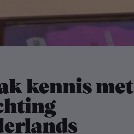
ak kennis met
chting
derlands