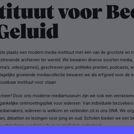
tituut voor Be
Geluid
erste plaats een modern media-instituut met één van de grootste en 
strevende archieven ter wereld. We bewaren diverse soorten media, 
ma’s, video(games), geschreven pers, politieke prenten, podcasts, w
agelijks groeiende mediacollectie bewaren we als erfgoed voor de ee
rouwbaar instituut voor staan.
l meer! Door ons moderne mediamuseum zijn we ook een verrassende
gankelijke ontmoetingsplek voor iedereen. Van individuele bezoekers
ediamakers; iedereen is welkom en verbinden zit in ons DNA. We org
iten, debatten en lezingen voor jong en oud. Scholen bieden we een 
 stimuleren academisch en journalistiek onderzoek.