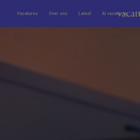
Vacatures
Over ons
Latest
AI vacatures