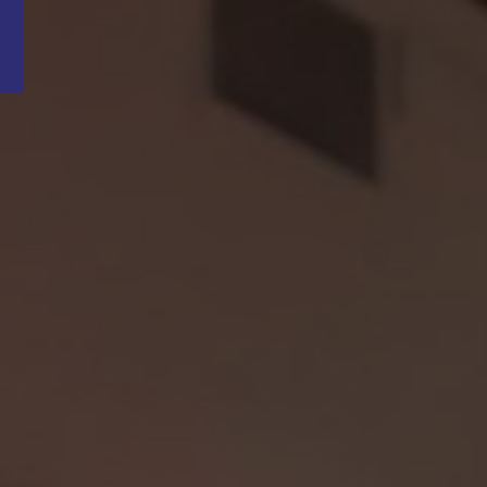
Word nu gratis en geheel vrijblijvend lid van ons Vacature Via netwer