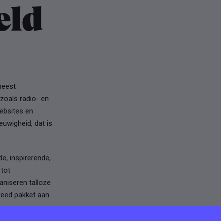
eld
meest
zoals radio- en
ebsites en
uwigheid, dat is
, inspirerende,
 tot
aniseren talloze
breed pakket aan