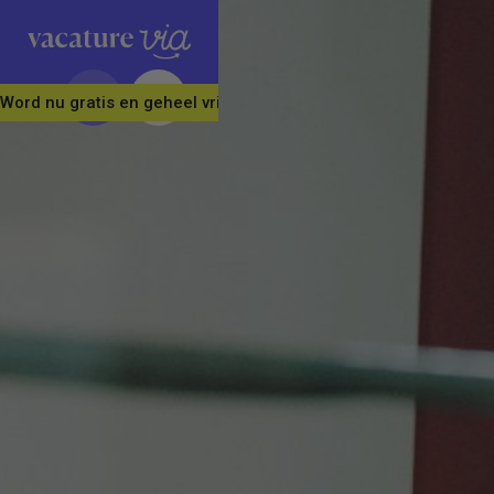
Word nu gratis en geheel vrijblijvend lid van ons Vacature Via 