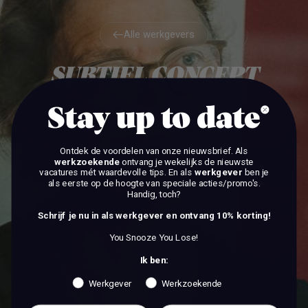
Alle werkgevers
Alle werkgevers
SUBTIEL CONCEPT
KAATSHEUVEL
Stay up to date
Ontdek de voordelen van onze nieuwsbrief.
Als
werkzoekende
ontvang je wekelijks de nieuwste
BEKIJK DE VACATURES
vacatures mét waardevolle tips. En als
werkgever
ben je
als eerste op de hoogte van speciale acties/promo's.
Handig, toch?
BEKIJK DE VACATURES
Schrijf je nu in als werkgever en ontvang 10% korting!
You Snooze You Lose!
Ik ben:
Werkgever
Werkzoekende