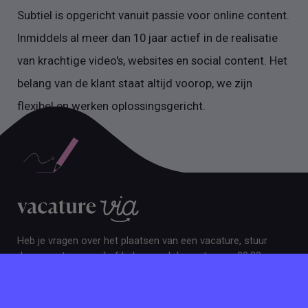
Subtiel is opgericht vanuit passie voor online content.
Inmiddels al meer dan 10 jaar actief in de realisatie
van krachtige video's, websites en social content. Het
belang van de klant staat altijd voorop, we zijn
flexibel en werken oplossingsgericht.
Heb je vragen over het plaatsen van een vacature, stuur
dan gerust een mail of bel op werkdagen tussen 09:00
en 17:30. Gezellig!
INFO@VACATUREVIA.NL