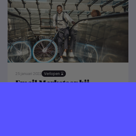
25 januari 2022
Verlopen ⌛️
Email Marketeer bij
Swapfiets
Amsterdam
40 uur per week
Do you see a challenge instead of a problem? And
are you ready for an acceleration in your career?
Then you are ready for the Swapfiets adventure!