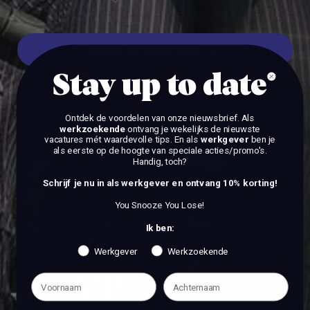
BEKIJK DE VACATURES
Stay up to date
BEKIJK DE VACATURES
Ontdek de voordelen van onze nieuwsbrief.
Als
werkzoekende
ontvang je wekelijks de nieuwste
vacatures mét waardevolle tips. En als
werkgever
ben je
als eerste op de hoogte van speciale acties/promo's.
Handig, toch?
Schrijf je nu in als werkgever en ontvang 10% korting!
You Snooze You Lose!
Ik ben:
Werkgever
Werkzoekende