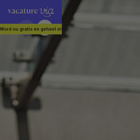
Word nu gratis en geheel vrijblijvend lid van ons Vacature Via 