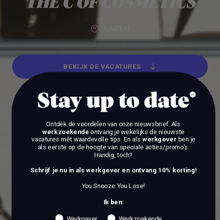
THE C OF COSMETICS
LAREN
BEKIJK DE VACATURES
BEKIJK DE VACATURES
Stay up to date
Ontdek de voordelen van onze nieuwsbrief.
Als
werkzoekende
ontvang je wekelijks de nieuwste
vacatures mét waardevolle tips. En als
werkgever
ben je
als eerste op de hoogte van speciale acties/promo's.
Handig, toch?
Schrijf je nu in als werkgever en ontvang 10% korting!
You Snooze You Lose!
Ik ben:
Werkgever
Werkzoekende