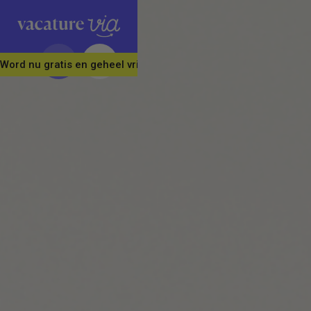
Word nu gratis en geheel vrijblijvend lid van ons Vacature Via 