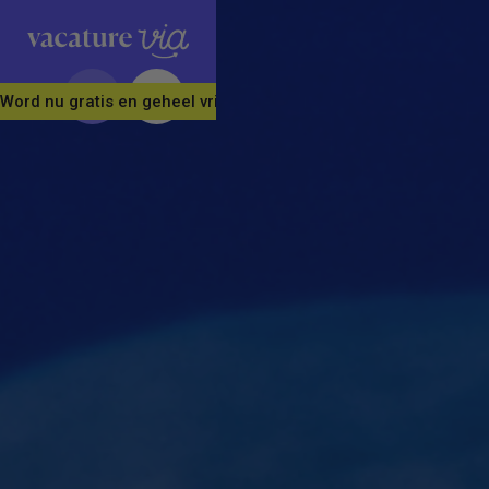
Word nu gratis en geheel vrijblijvend lid van ons Vacature Via 