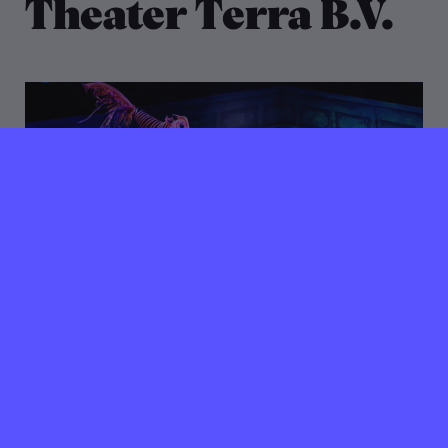
Theater Terra B.V.
22 mei 2023
Verlopen ⌛️
Theater Terra zoekt
Productieleider theater
Amsterdam
32/40 uur per week