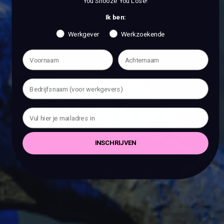
You Snooze You Lose!
Ik ben:
Werkgever
Werkzoekende
INSCHRIJVEN