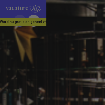
Word nu gratis en geheel vrijblijvend lid van ons Vacature Via 