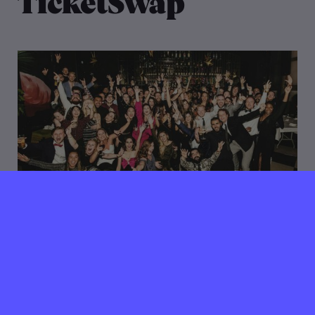
TicketSwap
09 juli 2026
TicketSwap is looking for
Customer Support
Amsterdam
24/40 uur per week