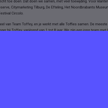
r écht toe doen. Dat doen we samen, met veel toewijding. Voor klante
serve, Citymarketing Tilburg, De Efteling, Het Noordbrabants Museum
stival Circolo.
el van Team Toffey, en je werkt met alle Toffies samen. De meeste 
nger bij Toffey, variërend van 1 tot 8 jaar. We zijn een jong team met 
t veertig jaar.
tures van