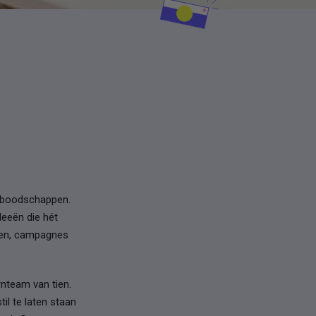
ngboodschappen.
deeën die hét
ken, campagnes
nteam van tien.
il te laten staan