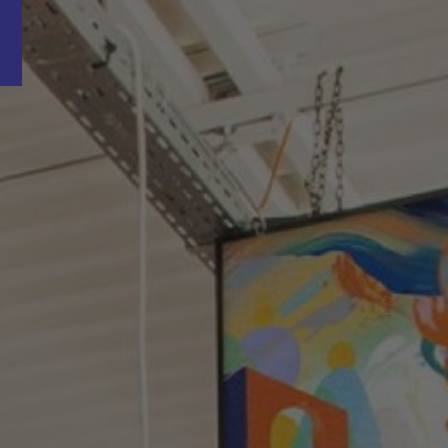
Word nu gratis en geheel vrijblijvend lid van ons Vacature Via netwer