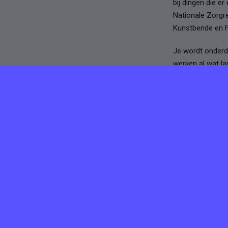
bij dingen die e
Nationale Zorgre
Kunstbende en Fe
Je wordt onderde
werken al wat la
midden twintig to
Meer vaca
Toffey