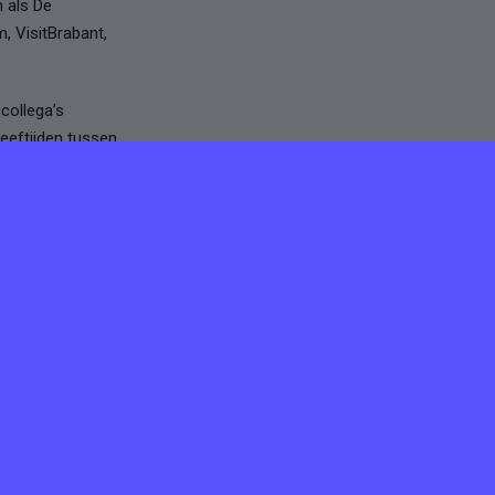
n als De
, VisitBrabant,
collega’s
leeftijden tussen