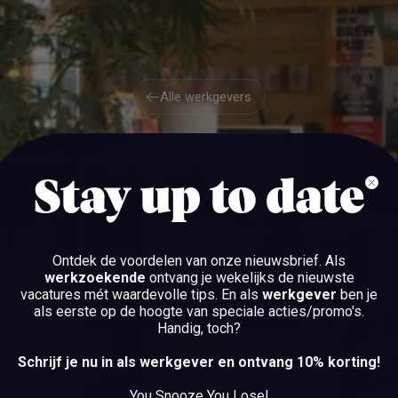
Alle werkgevers
Alle werkgevers
TOFFEY
Stay up to date
TILBURG
Ontdek de voordelen van onze nieuwsbrief.
Als
werkzoekende
ontvang je wekelijks de nieuwste
vacatures mét waardevolle tips. En als
werkgever
ben je
als eerste op de hoogte van speciale acties/promo's.
BEKIJK DE VACATURES
Handig, toch?
BEKIJK DE VACATURES
Schrijf je nu in als werkgever en ontvang 10% korting!
You Snooze You Lose!