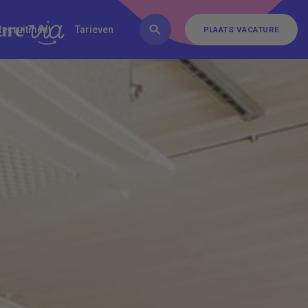
FAQ
Inschrijven
Contact
Recruitment
Tarieven
PLAATS VACATURE
PLAATS VACATURE