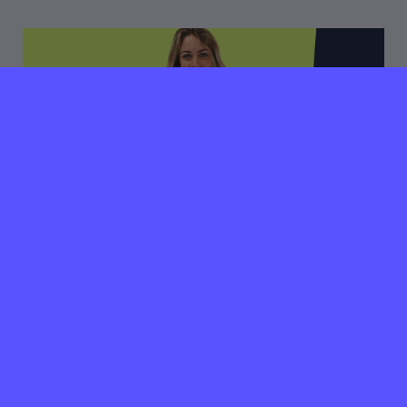
03 juli 2024
Verlopen ⌛️
vandenbusken brand
activation zoekt
Projectmanagement
Stagiair(e)
Ouderkerk aan de Amstel
40 uur per week