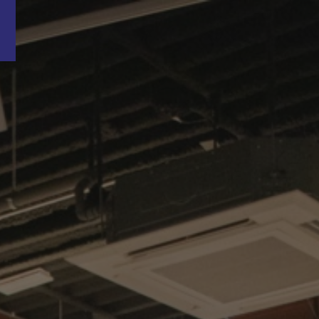
Word nu gratis en geheel vrijblijvend lid van ons Vacature Via netwer