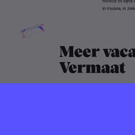
horeca zit bijna 
in musea, in zie
Meer vaca
Vermaat
Verlopen ⌛️
01 februari 2024
Vermaat zoe
Marketeer