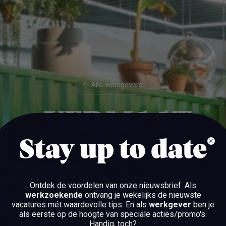
Alle werkgevers
Alle werkgevers
VERMAAT
Stay up to date
IJSSELSTEIN
Ontdek de voordelen van onze nieuwsbrief.
Als
werkzoekende
ontvang je wekelijks de nieuwste
vacatures mét waardevolle tips. En als
werkgever
ben je
BEKIJK DE VACATURES
als eerste op de hoogte van speciale acties/promo's.
Handig, toch?