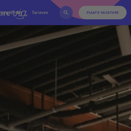
FAQ
Inschrijven
Contact
Recruitment
Tarieven
PLAATS VACATURE
PLAATS VACATURE