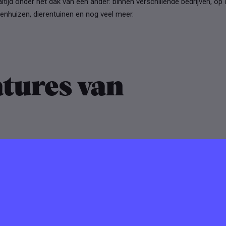
altijd onder het dak van een ander: binnen verschillende bedrijven, op
kenhuizen, dierentuinen en nog veel meer.
tures van
kt Online