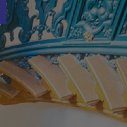
Word nu gratis en geheel vrijblijvend lid van ons Vacature Via netwer