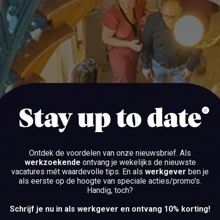
Alle werkgevers
Stay up to date
Alle werkgevers
VRIJE ACADEMI
Ontdek de voordelen van onze nieuwsbrief.
Als
werkzoekende
ontvang je wekelijks de nieuwste
vacatures mét waardevolle tips. En als
werkgever
ben je
AMSTERDAM
als eerste op de hoogte van speciale acties/promo's.
Handig, toch?
Schrijf je nu in als werkgever en ontvang 10% korting!