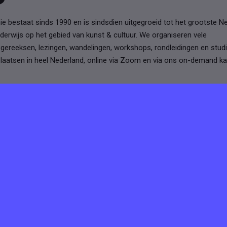
e bestaat sinds 1990 en is sindsdien uitgegroeid tot het grootste N
nderwijs op het gebied van kunst & cultuur. We organiseren vele
llegereeksen, lezingen, wandelingen, workshops, rondleidingen en stud
laatsen in heel Nederland, online via Zoom en via ons on-demand ka
 werkgevers
Voor job seekers
plaatsen
Vacatures