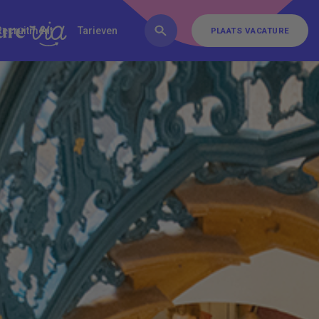
FAQ
Inschrijven
Contact
Recruitment
Tarieven
PLAATS VACATURE
PLAATS VACATURE