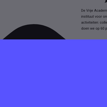
De Vrije Academi
instituut voor o
activiteiten: co
doen we op 60 p
Voor
Vacature 
Heb je vragen over het plaatsen van een