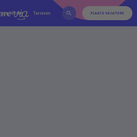
FAQ
Inschrijven
Contact
Recruitment
Tarieven
PLAATS VACATURE
PLAATS VACATURE