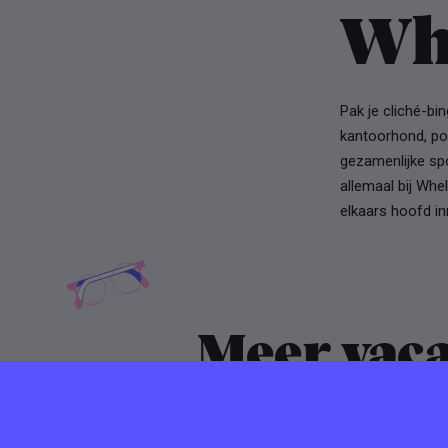
Wh
Pak je cliché-bin
kantoorhond, pool
gezamenlijke spor
allemaal bij Whel
elkaars hoofd in
Meer vaca
Whello