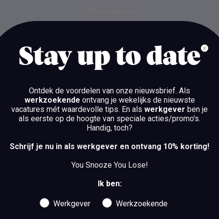
Alle werkgevers
Alle werkgevers
WHELLO
Stay up to date
AMSTERDAM
Ontdek de voordelen van onze nieuwsbrief.
Als
werkzoekende
ontvang je wekelijks de nieuwste
vacatures mét waardevolle tips. En als
werkgever
ben je
als eerste op de hoogte van speciale acties/promo's.
Handig, toch?
BEKIJK DE VACATURES
Schrijf je nu in als werkgever en ontvang 10% korting!
BEKIJK DE VACATURES
You Snooze You Lose!
Ik ben:
Werkgever
Werkzoekende