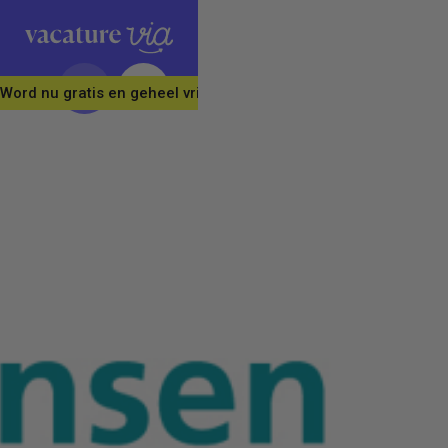
Word nu gratis en geheel vrijblijvend lid van ons Vacature Via 