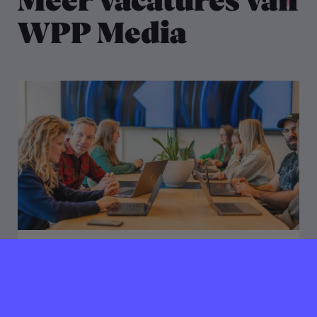
Meer vacatures van
WPP Media
01 juni 2026
Verlopen ⌛️
WPP Media zoekt een SEA
Specialist