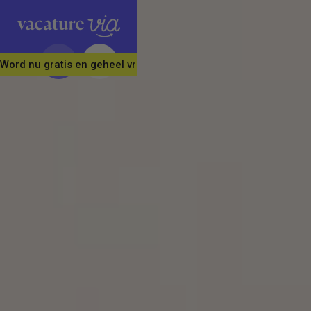
Word nu gratis en geheel vrijblijvend lid van ons Vacature Via 