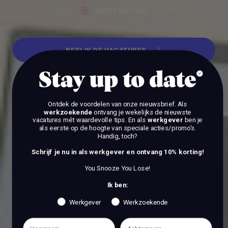
AMSTERDAM
BEKIJK DE VACATURES
Stay up to date
BEKIJK DE VACATURES
Ontdek de voordelen van onze nieuwsbrief.
Als
werkzoekende
ontvang je wekelijks de nieuwste
vacatures mét waardevolle tips. En als
werkgever
ben je
als eerste op de hoogte van speciale acties/promo's.
Handig, toch?
Schrijf je nu in als werkgever en ontvang 10% korting!
You Snooze You Lose!
Ik ben:
Werkgever
Werkzoekende