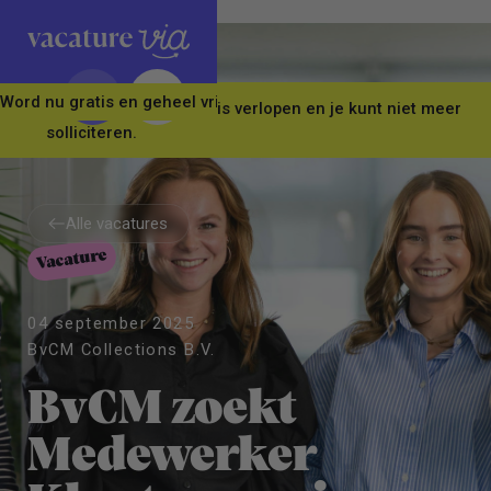
Word nu gratis en geheel vrijblijvend lid van ons Vacature Via 
Let op! Deze vacature is verlopen en je kunt niet meer
solliciteren.
Alle vacatures
Vacature
Alle vacatures
04 september 2025
BvCM Collections B.V.
BvCM zoekt
Medewerker