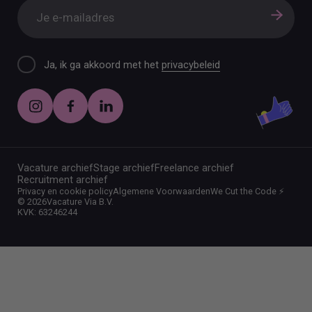
Ja, ik ga akkoord met het
privacybeleid
Vacature archief
Stage archief
Freelance archief
Recruitment archief
Privacy en cookie policy
Algemene Voorwaarden
We Cut the Code ⚡️
©
2026
Vacature Via B.V.
KVK: 63246244