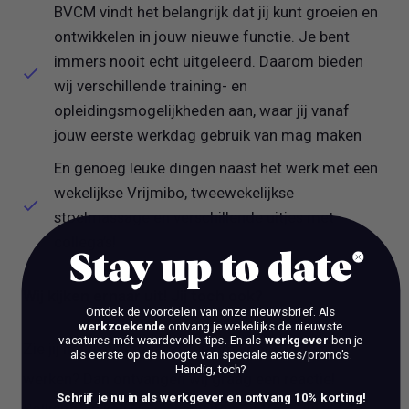
BVCM vindt het belangrijk dat jij kunt groeien en
ontwikkelen in jouw nieuwe functie. Je bent
immers nooit echt uitgeleerd. Daarom bieden
wij verschillende training- en
opleidingsmogelijkheden aan, waar jij vanaf
jouw eerste werkdag gebruik van mag maken
En genoeg leuke dingen naast het werk met een
wekelijkse Vrijmibo, tweewekelijkse
stoelmassage en verschillende uitjes met
collega’s!
Stay up to date
Wij kijken ernaar uit! Jij toch ook?
Ontdek de voordelen van onze nieuwsbrief.
Als
werkzoekende
ontvang je wekelijks de nieuwste
vacatures mét waardevolle tips. En als
werkgever
ben je
Zie jij het al helemaal zitten om voor BVCM te
als eerste op de hoogte van speciale acties/promo's.
Handig, toch?
werken? Dan ontvangen wij graag een reactie!
Schrijf je nu in als werkgever en ontvang 10% korting!