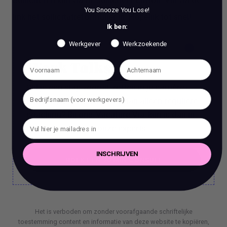
Solliciteren kan via de solliciteer button. Vul via de
You Snooze You Lose!
link het sollicitatieformulier in. Hopelijk tot snel!
Ik ben:
Werkgever
Werkzoekende
Work Talks
Wil je een stap vooruit zetten in je carrière?
Ben je op zoek naar meer dan alleen reguliere
coaching? Bij ons, Vacature Via, kun je dan in
gesprek met 1 van onze experts.
INSCHRIJVEN
BOEK EEN 70 MIN CONSULT
BOEK EEN 70 MIN CONSULT
Het is verboden om zonder voorafgaande schriftelijke
toestemming content en informatie van deze website te kopiëren,