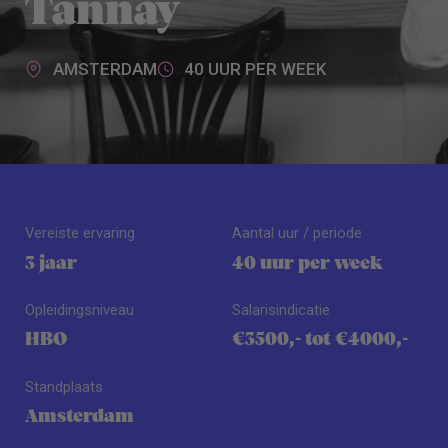
Tannay
AMSTERDAM
40 UUR PER WEEK
Vereiste ervaring
Aantal uur / periode
3 jaar
40 uur per week
Opleidingsniveau
Salarisindicatie
HBO
€3500,- tot €4000,-
Standplaats
Amsterdam