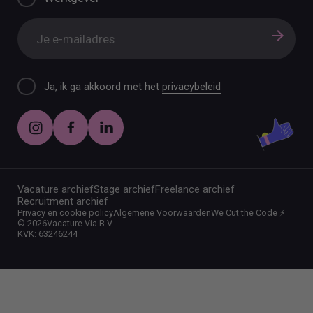
Ja, ik ga akkoord met het
privacybeleid
Vacature archief
Stage archief
Freelance archief
Recruitment archief
Privacy en cookie policy
Algemene Voorwaarden
We Cut the Code ⚡️
©
2026
Vacature Via B.V.
KVK: 63246244