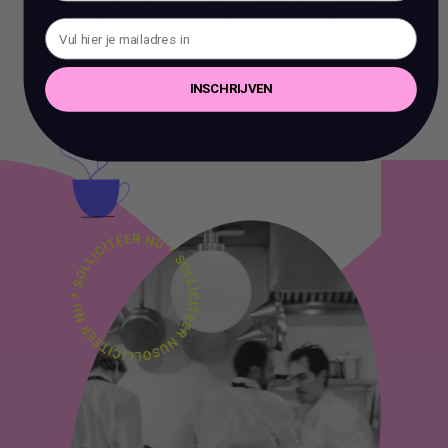
toestemming content en informatie van deze website te kopiëren,
te reproduceren of te gebruiken voor commerciële doeleinden.
INSCHRIJVEN