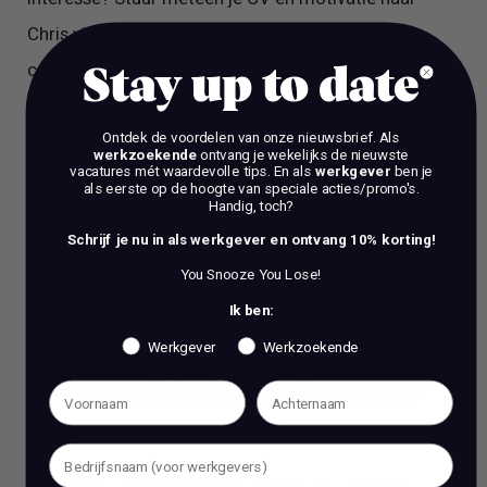
Chris via de solliciteer button. We nemen snel
contact met je op!
Stay up to date
Ontdek de voordelen van onze nieuwsbrief.
Als
werkzoekende
ontvang je wekelijks de nieuwste
vacatures mét waardevolle tips. En als
werkgever
ben je
Work Talks
als eerste op de hoogte van speciale acties/promo's.
Handig, toch?
Wil je een stap vooruit zetten in je carrière?
Schrijf je nu in als werkgever en ontvang 10% korting!
Ben je op zoek naar meer dan alleen reguliere
You Snooze You Lose!
coaching? Bij ons, Vacature Via, kun je dan in
gesprek met 1 van onze experts.
Ik ben:
Werkgever
Werkzoekende
BOEK EEN 70 MIN CONSULT
BOEK EEN 70 MIN CONSULT
Het is verboden om zonder voorafgaande schriftelijke