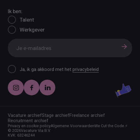
Ik ben:
Talent
Werkgever
Ja, ik ga akkoord met het
privacybeleid
Vacature archief
Stage archief
Freelance archief
Recruitment archief
Privacy en cookie policy
Algemene Voorwaarden
We Cut the Code ⚡️
©
2026
Vacature Via B.V.
KVK: 63246244