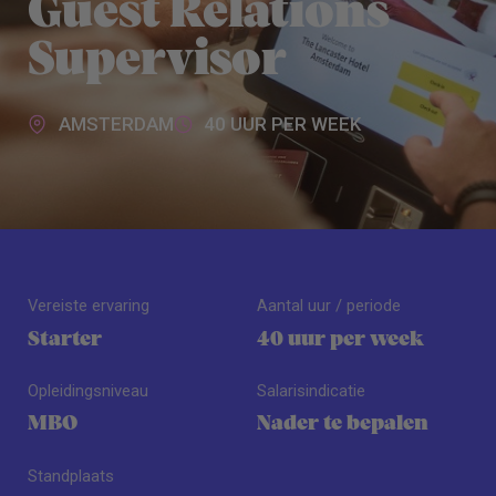
Guest Relations
Supervisor
AMSTERDAM
40 UUR PER WEEK
Vereiste ervaring
Aantal uur / periode
Starter
40 uur per week
Opleidingsniveau
Salarisindicatie
MBO
Nader te bepalen
Standplaats