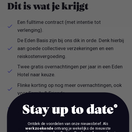
Dit is wat je krijgt
Een fulltime contract (met intentie tot
verlenging).
De Eden Basis zijn bij ons dik in orde. Denk hierbij
aan goede collectieve verzekeringen en een
reiskostenvergoeding.
Twee gratis overnachtingen per jaar in een Eden
Hotel naar keuze.
Flinke korting op nog meer overnachtingen, ook
voor Family & Friends.
25 vakantiedagen en de mogelijkheid om 5 extra
Stay up to date
vakantiedagen te kopen.
Jezelf blijven ontwikkelen in onze Eden
Ontdek de voordelen van onze nieuwsbrief.
Als
werkzoekende
ontvang je wekelijks de nieuwste
Academy.