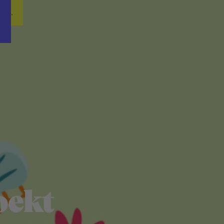
Word nu gratis en geheel vrijblijvend lid van ons Vacature Via netwer
ren.
oekt