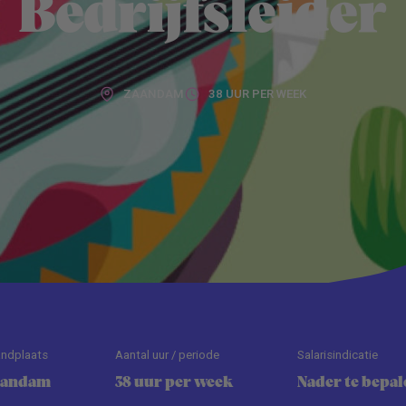
Bedrijfsleider
ZAANDAM
38 UUR PER WEEK
andplaats
Aantal uur / periode
Salarisindicatie
aandam
38 uur per week
Nader te bepal