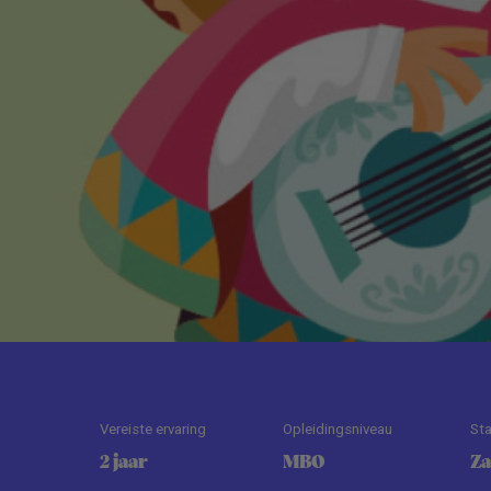
Vereiste ervaring
Opleidingsniveau
St
2 jaar
MBO
Z