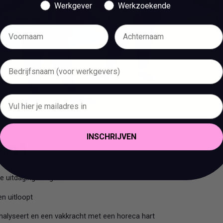
Werkgever
Werkzoekende
INSCHRIJVEN
bent
e uitdaging aangaat
en uitloopt
 analyseert en een vakkracht met een horeca hart