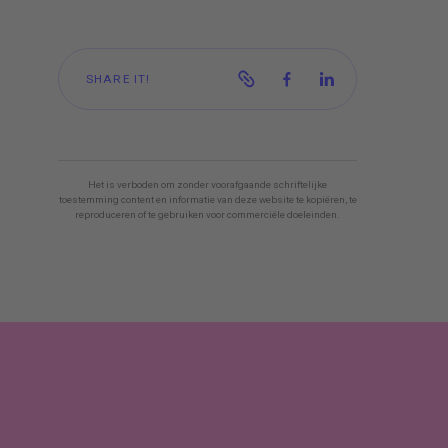
SHARE IT!
Het is verboden om zonder voorafgaande schriftelijke
toestemming content en informatie van deze website te kopiëren, te
reproduceren of te gebruiken voor commerciële doeleinden.