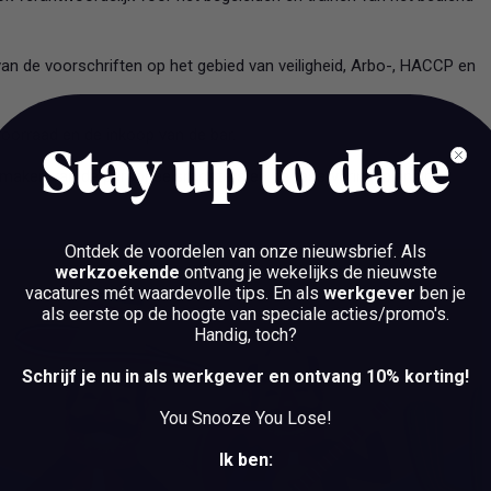
van de voorschriften op het gebied van veiligheid, Arbo-, HACCP en
voorraad en de inkoop van de bar.
Stay up to date
 maken van de personeelsroosters en de reserveringsplanning.
Ontdek de voordelen van onze nieuwsbrief.
Als
werkzoekende
ontvang je wekelijks de nieuwste
vacatures mét waardevolle tips. En als
werkgever
ben je
als eerste op de hoogte van speciale acties/promo's.
Handig, toch?
Schrijf je nu in als werkgever en ontvang 10% korting!
You Snooze You Lose!
Ik ben: