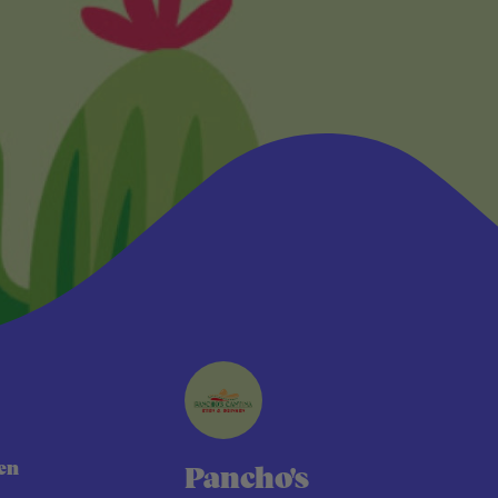
en
Pancho's