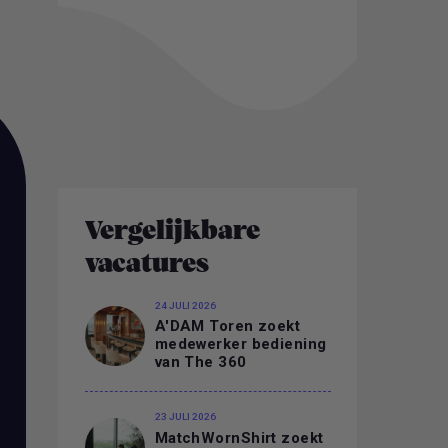
Vergelijkbare
vacatures
24 JULI 2026
A'DAM Toren zoekt
medewerker bediening
van The 360
23 JULI 2026
MatchWornShirt zoekt